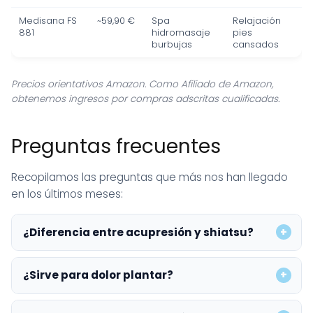
Medisana FS
~59,90 €
Spa
Relajación
881
hidromasaje
pies
burbujas
cansados
Precios orientativos Amazon. Como Afiliado de Amazon,
obtenemos ingresos por compras adscritas cualificadas.
Preguntas frecuentes
Recopilamos las preguntas que más nos han llegado
en los últimos meses:
¿Diferencia entre acupresión y shiatsu?
¿Sirve para dolor plantar?