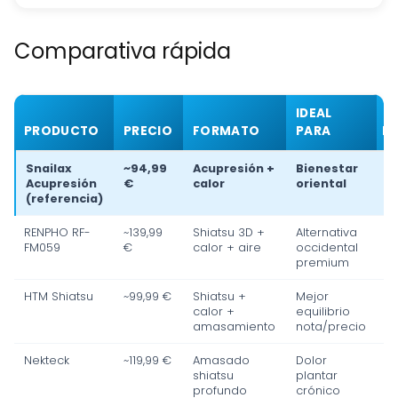
Comparativa rápida
IDEAL
PRODUCTO
PRECIO
FORMATO
PARA
R
Snailax
~94,99
Acupresión +
Bienestar
Acupresión
€
calor
oriental
(referencia)
RENPHO RF-
~139,99
Shiatsu 3D +
Alternativa
FM059
€
calor + aire
occidental
premium
HTM Shiatsu
~99,99 €
Shiatsu +
Mejor
calor +
equilibrio
amasamiento
nota/precio
Nekteck
~119,99 €
Amasado
Dolor
shiatsu
plantar
profundo
crónico