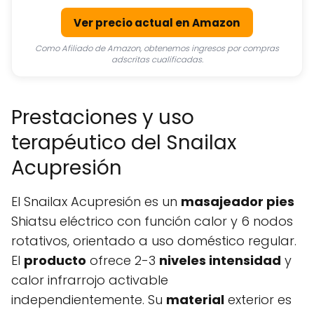
Ver precio actual en Amazon
Como Afiliado de Amazon, obtenemos ingresos por compras
adscritas cualificadas.
Prestaciones y uso
terapéutico del Snailax
Acupresión
El Snailax Acupresión es un
masajeador pies
Shiatsu eléctrico con función calor y 6 nodos
rotativos, orientado a uso doméstico regular.
El
producto
ofrece 2-3
niveles intensidad
y
calor infrarrojo activable
independientemente. Su
material
exterior es