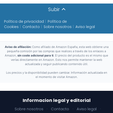
Subir
Política de privacidad
Política de
Cookies
Contacto
Sobre nosotros
Aviso legal
Aviso de afiliación:
Como afiliado de Amazon España, esta web obtiene una
pequeña comisión por las compras que realices a través de los enlaces a
Amazon,
sin coste adicional para ti
. El precio del producto es el mismo que
verías directamente en Amazon. Esto nos permite mantener la web
actualizada y seguir publicando contenido útil.
Los precios y la disponibilidad pueden cambiar. Información actualizada en
el momento de visitar Amazon.
Informacion legal y editorial
Sobre nosotros
·
Contacto
·
Aviso legal
·