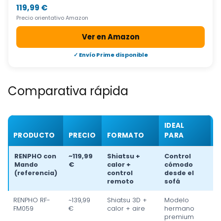
119,99 €
Precio orientativo Amazon
Ver en Amazon
✓ Envío Prime disponible
Comparativa rápida
IDEAL
PRODUCTO
PRECIO
FORMATO
PARA
R
RENPHO con
~119,99
Shiatsu +
Control
Mando
€
calor +
cómodo
(referencia)
control
desde el
remoto
sofá
RENPHO RF-
~139,99
Shiatsu 3D +
Modelo
FM059
€
calor + aire
hermano
premium