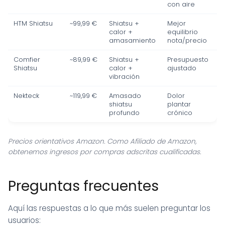
con aire
HTM Shiatsu
~99,99 €
Shiatsu +
Mejor
calor +
equilibrio
amasamiento
nota/precio
Comfier
~89,99 €
Shiatsu +
Presupuesto
Shiatsu
calor +
ajustado
vibración
Nekteck
~119,99 €
Amasado
Dolor
shiatsu
plantar
profundo
crónico
Precios orientativos Amazon. Como Afiliado de Amazon,
obtenemos ingresos por compras adscritas cualificadas.
Preguntas frecuentes
Aquí las respuestas a lo que más suelen preguntar los
usuarios: